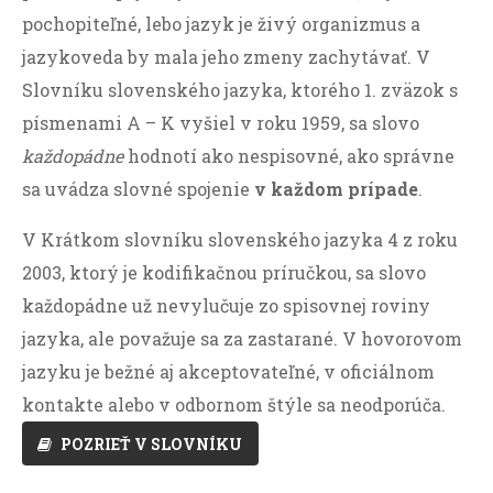
pochopiteľné, lebo jazyk je živý organizmus a
jazykoveda by mala jeho zmeny zachytávať. V
Slovníku slovenského jazyka, ktorého 1. zväzok s
písmenami A – K vyšiel v roku 1959, sa slovo
každopádne
hodnotí ako nespisovné, ako správne
sa uvádza slovné spojenie
v každom prípade
.
V Krátkom slovníku slovenského jazyka 4 z roku
2003, ktorý je kodifikačnou príručkou, sa slovo
každopádne už nevylučuje zo spisovnej roviny
jazyka, ale považuje sa za zastarané. V hovorovom
jazyku je bežné aj akceptovateľné, v oficiálnom
kontakte alebo v odbornom štýle sa neodporúča.
POZRIEŤ V SLOVNÍKU