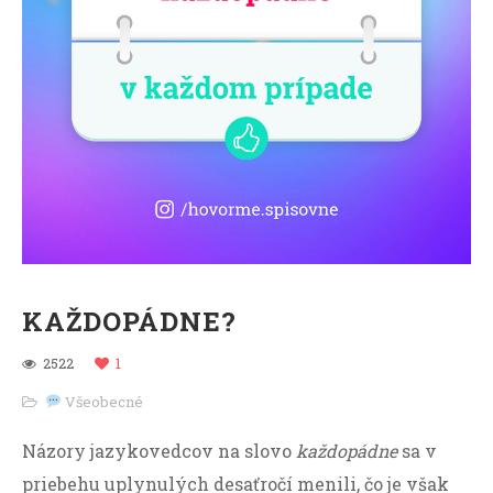
KAŽDOPÁDNE?
2522
1
Všeobecné
Názory jazykovedcov na slovo
každopádne
sa v
priebehu uplynulých desaťročí menili, čo je však