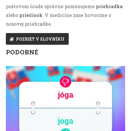
poštovom úrade správne pomenujeme
priehradka
alebo
priečinok
. V medicíne zase hovoríme o
nosovej priehradke.
POZRIEŤ V SLOVNÍKU
PODOBNÉ