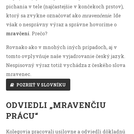
pichania v tele (najčastejšie v končekoch prstov),
ktorý sa zvykne označovať ako
mravenčenie
. Ide
však o nesprávny výraz a správne hovoríme o
mravčení
. Prečo?
Rovnako ako v mnohých iných prípadoch, aj v
tomto ovplyvňuje naše vyjadrovanie český jazyk.
Nespisovný výraz totiž vychádza z českého slova
mravenec.
POZRIEŤ V SLOVNÍKU
ODVIEDLI „MRAVENČIU
PRÁCU“
Kolegovia pracovali usilovne a odviedli dôkladnú