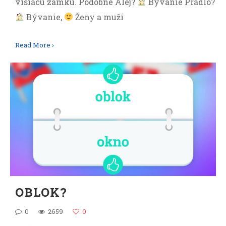
visiacu zámku. Podobné Alej?
Bývanie Prádlo?
Bývanie,
Ženy a muži
Read More ›
OBLOK?
0
2659
0