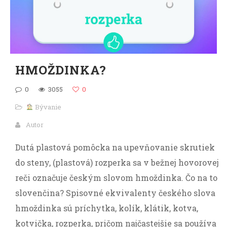
HMOŽDINKA?
0
3055
0
Bývanie
Autor
Dutá plastová pomôcka na upevňovanie skrutiek
do steny, (plastová) rozperka sa v bežnej hovorovej
reči označuje českým slovom hmoždinka. Čo na to
slovenčina? Spisovné ekvivalenty českého slova
hmoždinka sú príchytka, kolík, klátik, kotva,
kotvička, rozperka, pričom najčastejšie sa používa