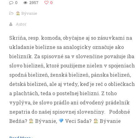
0
2957
0
Bývanie
Autor
Skriňa, resp. komoda, obyčajne aj so zásuvkami na
ukladanie bielizne sa analogicky označuje ako
bielizník. Za spisovné sa v slovenčine považuje iba
slovo bielizeň, ktoré použijeme nielen v spojeniach
spodná bielizeň, ženská bielizeň, pánska bielizeň,
detská bielizeň, ale aj vtedy, keď je reč o obliečkach
a plachtách, teda o posteľnej bielizni. Z toho
vyplýva, že slovo prádlo ani odvodený prádelník
nepatria do našej spisovnej slovenčiny. Podobné
Bedňa?
Bývanie,
Veci Sada?
Bývanie
Read More ›