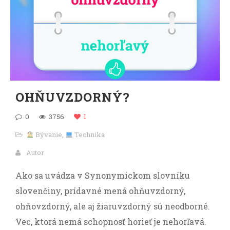
OHŇUVZDORNÝ?
0
3756
1
Bývanie
,
Technika
Autor
Ako sa uvádza v Synonymickom slovníku
slovenčiny, prídavné mená ohňuvzdorný,
ohňovzdorný, ale aj žiaruvzdorný sú neodborné.
Vec, ktorá nemá schopnosť horieť je nehorľavá.