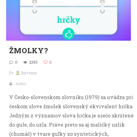
ŽMOLKY?
0
2355
0
Bývanie
Autor
V Česko-slovenskom slovníku (1979) sa uvádza pri
českom slove žmolek slovenský ekvivalent hrčka.
Jedným z významov slova hrčka je niečo skrútené
do gule, do uzla. Práve preto sa aj maličký uzlík
(chumáč) v tvare guľky zo syntetických,