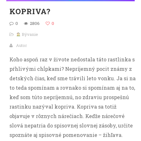
KOPRIVA?
0
2806
0
Bývanie
Autor
Koho aspoň raz v živote nedostala táto rastlinka s
pŕhlivými chĺpkami? Nepríjemný pocit známy z
detských čias, keď sme trávili leto vonku. Ja si na
to teda spomínam a rovnako si spomínam aj na to,
keď som túto nepríjemnú, no zdraviu prospešnú
rastinku nazýval kopriva. Kopriva sa totiž
objavuje v rôznych nárečiach. Keďže nárečové
slová nepatria do spisovnej slovnej zásoby, určite
spoznáte aj spisovné pomenovanie – žihľava.