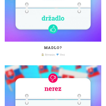
MADLO?
Bývanie
,
Veci