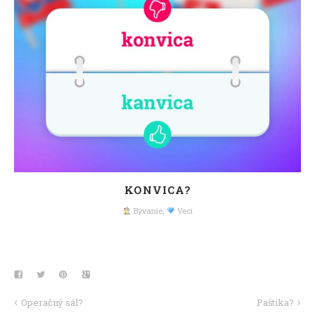
KONVICA?
Bývanie
,
Veci
Operačný sál?
Paštika?