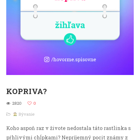
KOPRIVA?
2820
0
Bývanie
Koho aspoň raz v živote nedostala táto rastlinka s
pŕhlivými chĺpkami? Nepríjemný pocit známy z