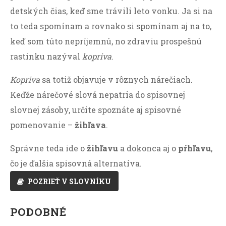
detských čias, keď sme trávili leto vonku. Ja si na
to teda spomínam a rovnako si spomínam aj na to,
keď som túto nepríjemnú, no zdraviu prospešnú
rastinku nazýval
kopriva
.
Kopriva
sa totiž objavuje v rôznych nárečiach.
Keďže nárečové slová nepatria do spisovnej
slovnej zásoby, určite spoznáte aj spisovné
pomenovanie –
žihľava
.
Správne teda ide o
žihľavu
a dokonca aj o
pŕhľavu
,
čo je ďalšia spisovná alternatíva.
POZRIEŤ V SLOVNÍKU
PODOBNÉ