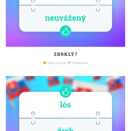
ZBRKLÝ?
Ženy a muži
,
Všeobecné