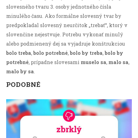
slovesného tvaru 3. osoby jednotného čísla
minulého času. Ako formálne slovesný tvar by
predpokladal slovesný neurčitok „trebať“, ktorý v
slovenčine nejestvuje. Potrebu vykonať minulý
alebo podmienený dej sa vyjadruje konštrukciou
bolo treba
,
bolo potrebné
,
bolo by treba
,
bolo by
potrebné
, prípadne slovesami
muselo sa
,
malo sa
,
malo by sa
.
PODOBNÉ