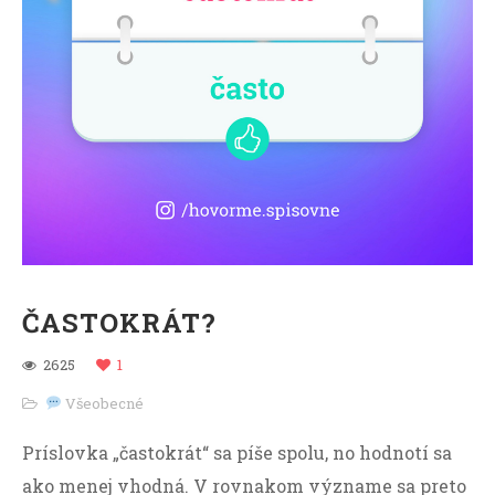
ČASTOKRÁT?
2625
1
Všeobecné
Príslovka „častokrát“ sa píše spolu, no hodnotí sa
ako menej vhodná. V rovnakom význame sa preto