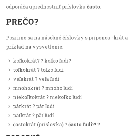
odporúča uprednostniť príslovku
často
.
PREČO?
Pozrime sa na násobné číslovky s príponou -krát a
príklad na vysvetlenie:
koľkokrát? ? koľko ľudí?
toľkokrát ? toľko ľudí
veľakrát ? veľa ľudí
mnohokrát ? mnoho ľudí
niekoľkokrát ? niekoľko ľudí
párkrát ? pár ľudí
päťkrát ? päť ľudí
častokrát (príslovka) ?
často ľudí?! ?