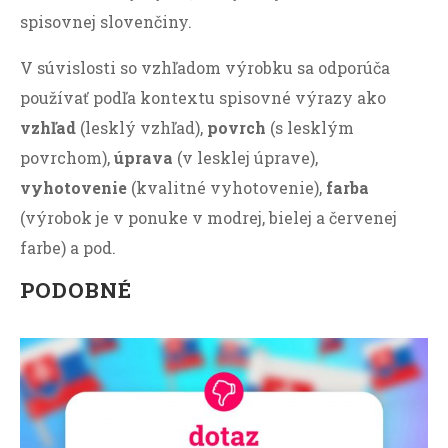
spisovnej slovenčiny.
V súvislosti so vzhľadom výrobku sa odporúča
používať podľa kontextu spisovné výrazy ako
vzhľad
(lesklý vzhľad),
povrch
(s lesklým
povrchom),
úprava
(v lesklej úprave),
vyhotovenie
(kvalitné vyhotovenie),
farba
(výrobok je v ponuke v modrej, bielej a červenej
farbe) a pod.
PODOBNÉ