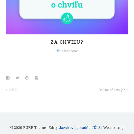
ZA CHVÍĽU?
Všeobecné
Aft?
Jednorázový?
© 2020 PURE Theme | Zdroj:
Jazyková poradňa JÚĽŠ
| Webhosting: