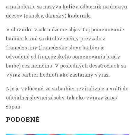
a na holenie sa nazýva
holič
a odborník na úpravu
účesov (pánsky, dámsky)
kaderník
.
V slovníku však môžeme objaviť aj pomenovanie
barbier, ktoré sa do slovenčiny prevzalo z
francúzštiny (francúzske slovo barbier je
odvodené od francúzskeho pomenovania brady
barbe) cez nemčinu. V posledných desaťročiach sa
výraz barbier hodnotí ako zastaraný výraz.
Nie je vylúčené, že sa barbier revitalizuje a vráti do
oficiálnej slovnej zásoby, tak ako výrazy župa/
župan.
PODOBNÉ