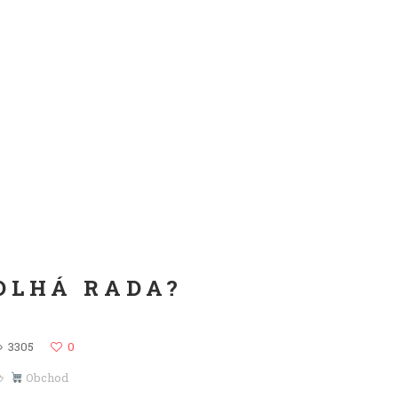
DLHÁ RADA?
3305
0
Obchod