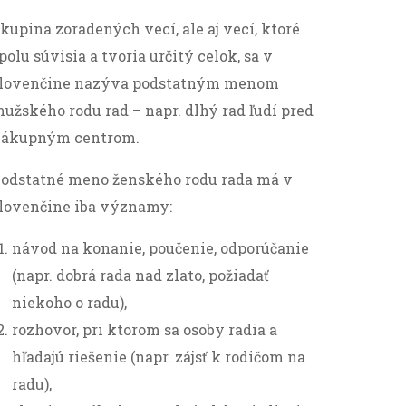
kupina zoradených vecí, ale aj vecí, ktoré
polu súvisia a tvoria určitý celok, sa v
lovenčine nazýva podstatným menom
užského rodu rad – napr. dlhý rad ľudí pred
ákupným centrom.
odstatné meno ženského rodu rada má v
lovenčine iba významy:
návod na konanie, poučenie, odporúčanie
(napr. dobrá rada nad zlato, požiadať
niekoho o radu),
rozhovor, pri ktorom sa osoby radia a
hľadajú riešenie (napr. zájsť k rodičom na
radu),