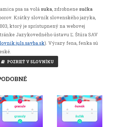
amica psa sa volá
suka
, zdrobnene
sučka
porov. Krátky slovník slovenského jazyka,
003, ktorý je sprístupnený na webovej
tránke Jazykovedného ústavu Ľ. Štúra SAV
lovnik.juls.savba.sk
). Výrazy fena, fenka sú
eské.
POZRIEŤ V SLOVNÍKU
PODOBNÉ