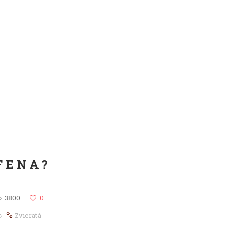
FENA?
3800
0
Zvieratá