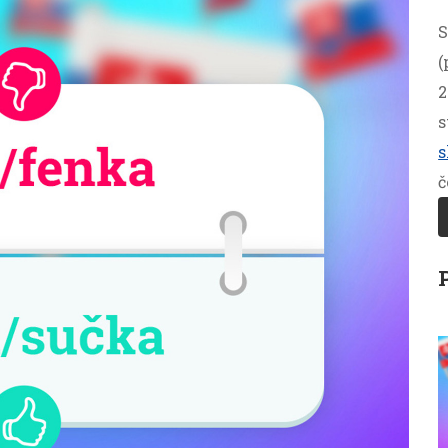
S
(
2
s
s
č