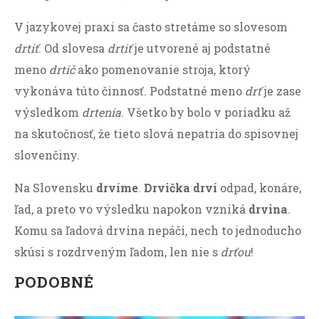
V jazykovej praxi sa často stretáme so slovesom
drtiť
. Od slovesa
drtiť
je utvorené aj podstatné
meno
drtič
ako pomenovanie stroja, ktorý
vykonáva túto činnosť. Podstatné meno
drť
je zase
výsledkom
drtenia
. Všetko by bolo v poriadku až
na skutočnosť, že tieto slová nepatria do spisovnej
slovenčiny.
Na Slovensku
drvíme
.
Drvička drví
odpad, konáre,
ľad, a preto vo výsledku napokon vzniká
drvina
.
Komu sa ľadová drvina nepáči, nech to jednoducho
skúsi s rozdrveným ľadom, len nie s
drťou
!
PODOBNÉ