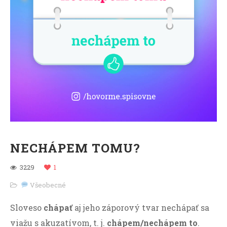
NECHÁPEM TOMU?
3229
1
Všeobecné
Sloveso
chápať
aj jeho záporový tvar nechápať sa
viažu s akuzatívom, t. j.
chápem/nechápem to
.