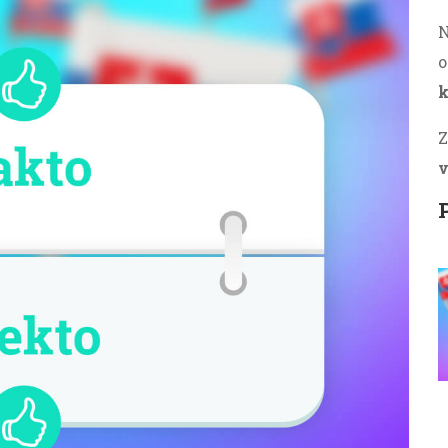
N
o
k
Z
v