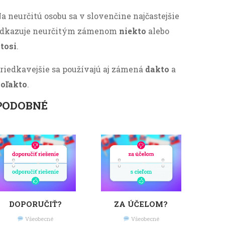
a neurčitú osobu sa v slovenčine najčastejšie
dkazuje neurčitým zámenom
niekto
alebo
tosi
.
riedkavejšie sa používajú aj zámená
dakto
a
oľakto
.
PODOBNÉ
DOPORUČIŤ?
ZA ÚČELOM?
Všeobecné
Všeobecné