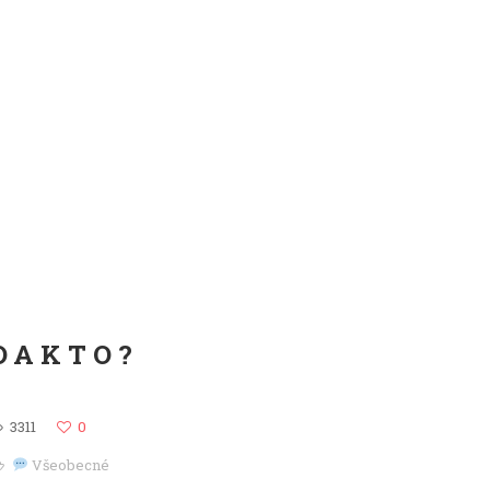
DAKTO?
3311
0
Všeobecné