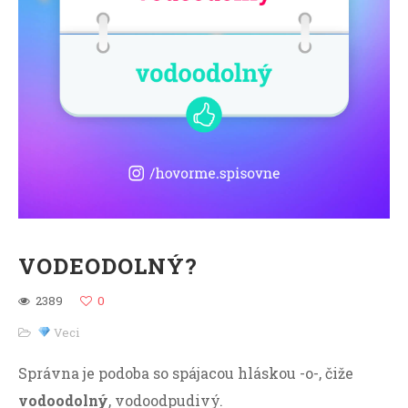
VODEODOLNÝ?
2389
0
Veci
Správna je podoba so spájacou hláskou -o-, čiže
vodoodolný
, vodoodpudivý.