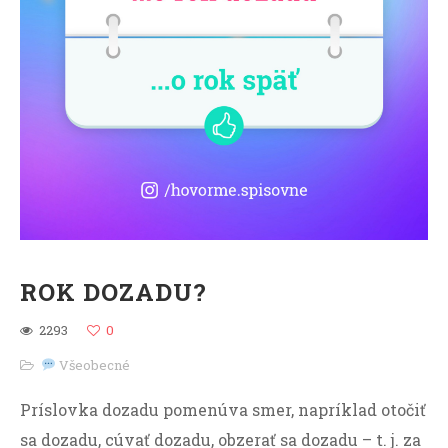
ROK DOZADU?
2293
0
Všeobecné
Príslovka dozadu pomenúva smer, napríklad otočiť
sa dozadu, cúvať dozadu, obzerať sa dozadu – t. j. za