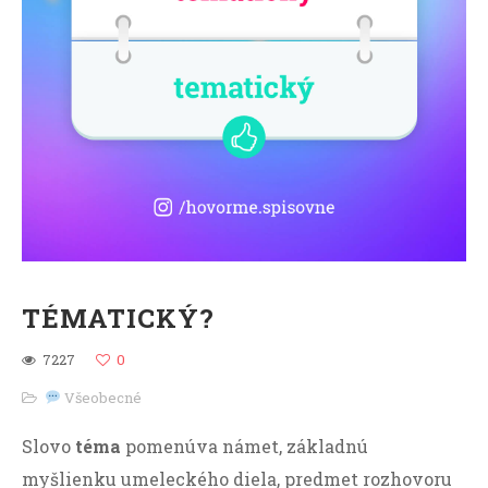
TÉMATICKÝ?
7227
0
Všeobecné
Slovo
téma
pomenúva námet, základnú
myšlienku umeleckého diela, predmet rozhovoru