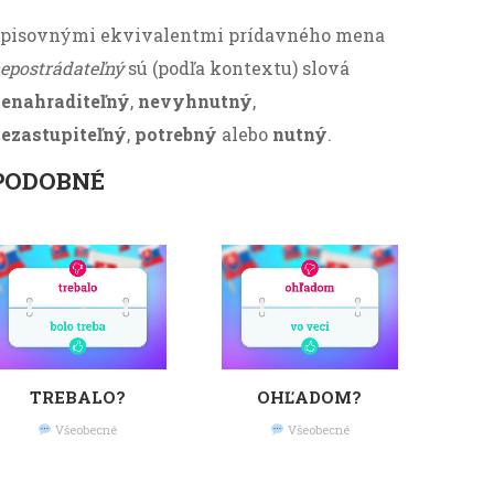
pisovnými ekvivalentmi prídavného mena
epostrádateľný
sú (podľa kontextu) slová
enahraditeľný
,
nevyhnutný
,
ezastupiteľný
,
potrebný
alebo
nutný
.
PODOBNÉ
TREBALO?
OHĽADOM?
Všeobecné
Všeobecné