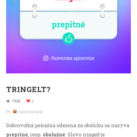
TRINGELT?
7431
1
Gastronómia
Dobrovoľná peňažná odmena za obsluhu sa nazýva
prepitné
, resp.
obslužné
. Slovo
tringelt
je