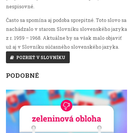
nespisovné
.
Často sa spomína aj podoba sprepitné. Toto slovo sa
nachádzalo v starom Slovníku slovenského jazyka
z r. 1959 – 1968. Aktuálne by sa však malo objaviť
už aj v Slovníku súčasného slovenského jazyka.
POZRIEŤ V SLOVNÍKU
PODOBNÉ