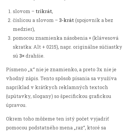
slovom –
trikrát
,
číslicou a slovom –
3-krát
(spojovník a bez
medzier),
pomocou znamienka násobenia × (klávesová
skratka: Alt + 0215), napr. originálne súčiastky
sú
3×
drahšie.
Písmeno „x“ nie je znamienko, a preto 3x nie je
vhodný zápis. Tento spôsob písania sa využíva
napríklad v krátkych reklamných textoch
(upútavky, slogany) so špecifickou grafickou
úpravou.
Okrem toho môžeme ten istý počet vyjadriť
pomocou podstatného mena „raz“, ktoré sa