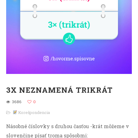
3X NEZNAMENÁ TRIKRÁT
3686
0
Korešpondencia
Násobné číslovky s druhou časťou -krát môžeme v
slovenčine písať troma spôsobmi: