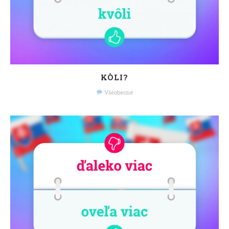
KÔLI?
Všeobecné