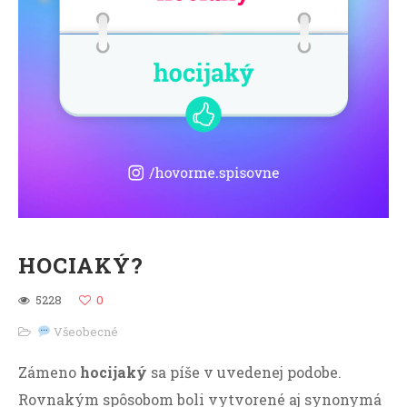
HOCIAKÝ?
5228
0
Všeobecné
Zámeno
hocijaký
sa píše v uvedenej podobe.
Rovnakým spôsobom boli vytvorené aj synonymá