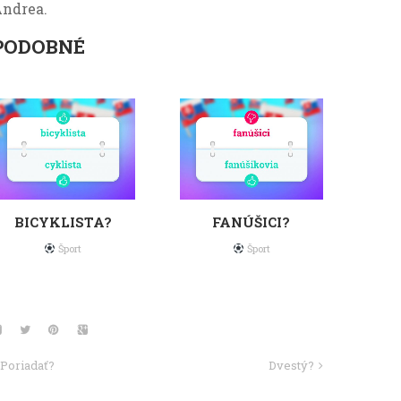
ndrea.
PODOBNÉ
BICYKLISTA?
FANÚŠICI?
Šport
Šport
Poriadať?
Dvestý?