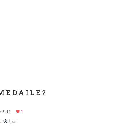
MEDAILE?
3144
1
Šport