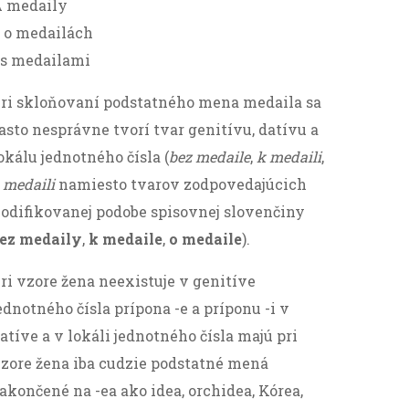
 medaily
 o medailách
 s medailami
ri skloňovaní podstatného mena medaila sa
asto nesprávne tvorí tvar genitívu, datívu a
okálu jednotného čísla (
bez medaile
,
k medaili
,
 medaili
namiesto tvarov zodpovedajúcich
odifikovanej podobe spisovnej slovenčiny
ez medaily
,
k medaile
,
o medaile
).
ri vzore žena neexistuje v genitíve
ednotného čísla prípona -e a príponu -i v
atíve a v lokáli jednotného čísla majú pri
zore žena iba cudzie podstatné mená
akončené na -ea ako idea, orchidea, Kórea,