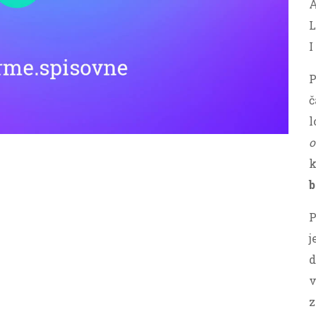
A
L
I
P
č
l
o
k
b
P
j
d
v
z