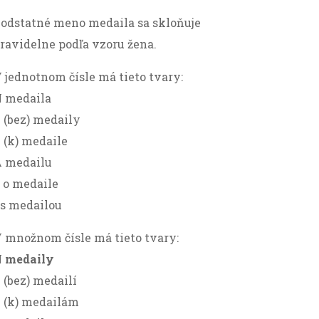
odstatné meno medaila sa skloňuje
ravidelne podľa vzoru žena.
 jednotnom čísle má tieto tvary:
 medaila
 (bez) medaily
 (k) medaile
 medailu
 o medaile
 s medailou
 množnom čísle má tieto tvary:
N
medaily
 (bez) medailí
 (k) medailám