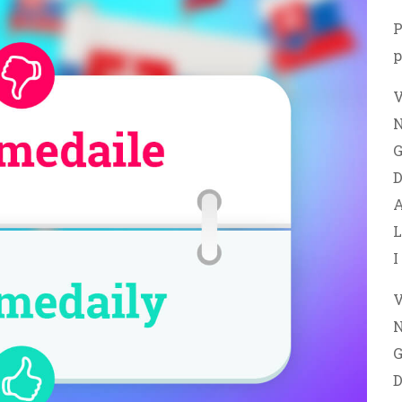
P
p
V
N
G
D
A
L
I
V
G
D