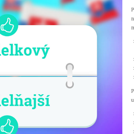
P
n
m
P
u