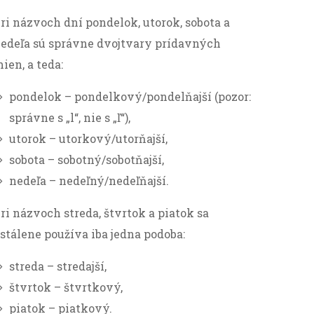
ri názvoch dní pondelok, utorok, sobota a
edeľa sú správne dvojtvary prídavných
ien, a teda:
pondelok – pondelkový/pondelňajší (pozor:
správne s „l“, nie s „ľ“),
utorok – utorkový/utorňajší,
sobota – sobotný/sobotňajší,
nedeľa – nedeľný/nedeľňajší.
ri názvoch streda, štvrtok a piatok sa
stálene používa iba jedna podoba:
streda – stredajší,
štvrtok – štvrtkový,
piatok – piatkový.