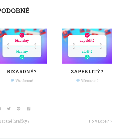
PODOBNÉ
BIZARDNÝ?
ZAPEKLITÝ?
Všeobecné
Všeobecné
Hrané hračky?
Po vzore?