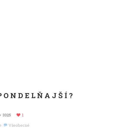
PONDELŇAJŠÍ?
3325
1
Všeobecné