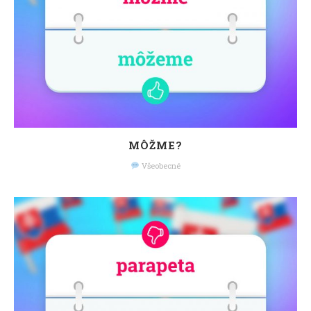
MÔŽME?
Všeobecné