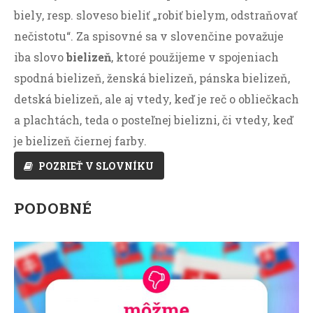
biely, resp. sloveso bieliť „robiť bielym, odstraňovať
nečistotu“. Za spisovné sa v slovenčine považuje
iba slovo
bielizeň
, ktoré použijeme v spojeniach
spodná bielizeň, ženská bielizeň, pánska bielizeň,
detská bielizeň, ale aj vtedy, keď je reč o obliečkach
a plachtách, teda o posteľnej bielizni, či vtedy, keď
je bielizeň čiernej farby.
POZRIEŤ V SLOVNÍKU
PODOBNÉ