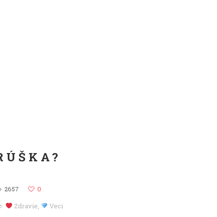
RÚŠKA?
2657
0
Zdravie
,
Veci