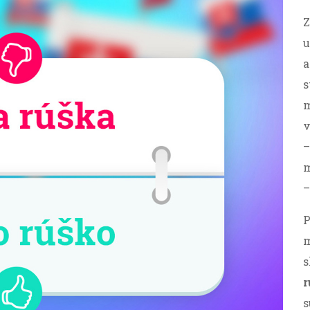
Z
u
a
s
m
v
–
m
–
P
m
s
r
s