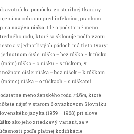
dravotnícka pomôcka zo sterilnej tkaniny
rčená na ochranu pred infekciou, prachom
p. sa nazýva
rúško
. Ide o podstatné meno
tredného rodu, ktoré sa skloňuje podľa vzoru
esto a v jednotlivých pádoch má tieto tvary:
 jednotnom čísle: rúško – bez rúška – k rúšku
 (mám) rúško – o rúšku – s rúškom; v
nožnom čísle: rúška – bez rúšok – k rúškam
 (máme) rúška – o rúškach – s rúškami.
odstatné meno ženského rodu
rúška
, ktoré
ôžete nájsť v starom 6-zväzkovom Slovníku
lovenského jazyka (1959 – 1968) pri slove
úško
ako jeho zriedkavý variant, sa v
účasnosti podľa platnej kodifikácie