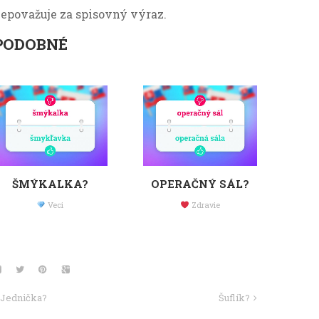
epovažuje za spisovný výraz.
PODOBNÉ
ŠMÝKALKA?
OPERAČNÝ SÁL?
Veci
Zdravie
Jednička?
Šuflík?