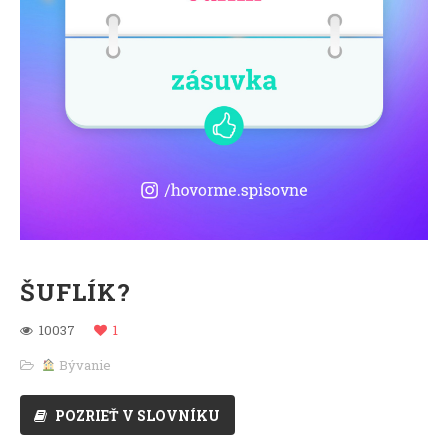
ŠUFLÍK?
10037
1
Bývanie
POZRIEŤ V SLOVNÍKU