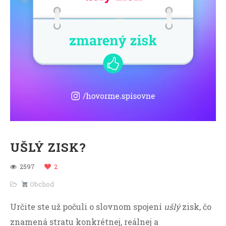
UŠLÝ ZISK?
2597
2
Obchod
Určite ste už počuli o slovnom spojení
ušlý
zisk, čo
znamená stratu konkrétnej, reálnej a