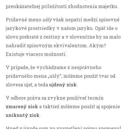
preukázateľnej príležitosti zhodnotenia majetku.
Prídavné meno
ušlý
však nepatrí medzi spisovné
jazykové prostriedky v našom jazyku. Opäť ide o
slovo prebraté z češtiny a v slovenčine by sa malo
nahradiť spisovným ekvivalentom. Akým?
Existuje viacero možností.
V prípade, že vychádzame z nesprávneho
prídavného mena „ušlý“, môžeme použiť tvar od
slovesa ujsť, a teda
ujdený zisk
.
V odbore práva sa zvykne používať termín
zmarený zisk
a taktiež môžeme použiť aj spojenie
uniknutý zisk
.
Hneď v úvode som vo vysvetlení pojmu spomenul,