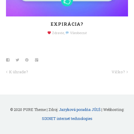
EXPIRÁCIA?
Zdravie
,
Všeobecné
K úhrade?
Víčko?
© 2020 PURE Theme | Zdroj:
Jazyková poradňa JÚĽŠ
| Webhosting:
SIXNET internet technologies