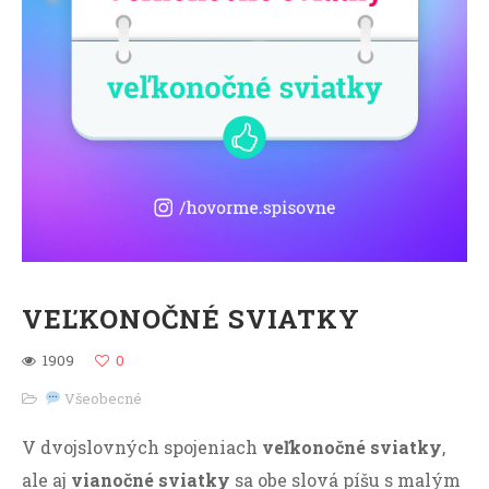
VEĽKONOČNÉ SVIATKY
1909
0
Všeobecné
V dvojslovných spojeniach
veľkonočné sviatky
,
ale aj
vianočné sviatky
sa obe slová píšu s malým