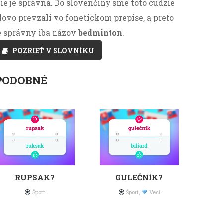
ie je správna. Do slovenčiny sme toto cudzie
lovo prevzali vo fonetickom prepise, a preto
e správny iba názov
bedminton
.
POZRIEŤ V SLOVNÍKU
PODOBNÉ
RUPSAK?
GULEČNÍK?
Šport
Šport
,
Veci