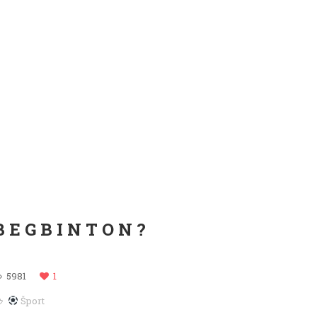
BEGBINTON?
5981
1
Šport