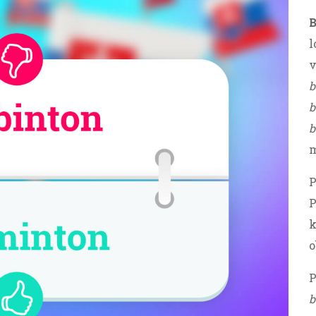
l
v
b
b
b
m
P
P
k
o
P
b