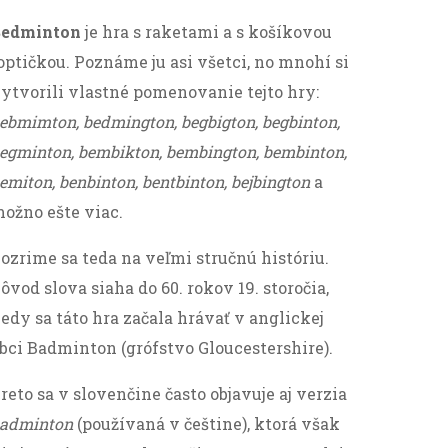
Bedminton
je hra s raketami a s košíkovou
optičkou. Poznáme ju asi všetci, no mnohí si
ytvorili vlastné pomenovanie tejto hry:
ebmimton, bedmington, begbigton, begbinton,
egminton, bembikton, bembington, bembinton,
emiton, benbinton, bentbinton, bejbington
a
ožno ešte viac.
ozrime sa teda na veľmi stručnú históriu.
ôvod slova siaha do 60. rokov 19. storočia,
edy sa táto hra začala hrávať v anglickej
bci Badminton (grófstvo Gloucestershire).
reto sa v slovenčine často objavuje aj verzia
adminton
(používaná v češtine), ktorá však