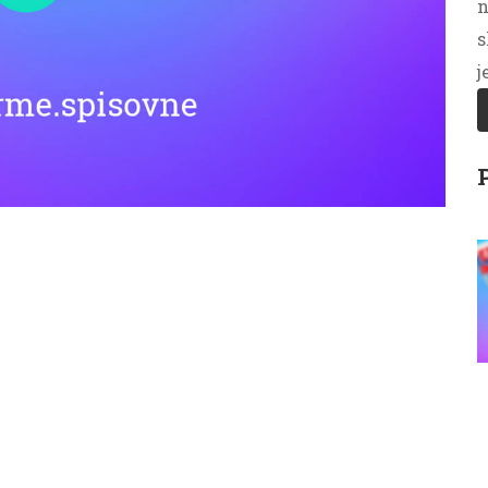
n
s
j