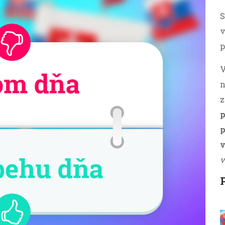
S
v
p
V
n
z
p
p
v