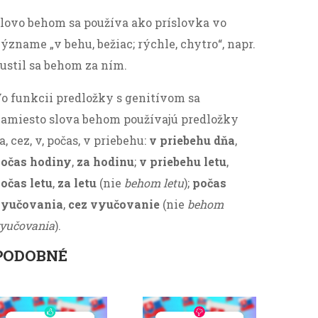
lovo behom sa používa ako príslovka vo
ýzname „v behu, bežiac; rýchle, chytro“, napr.
ustil sa behom za ním.
o funkcii predložky s genitívom sa
amiesto slova behom používajú predložky
a, cez, v, počas, v priebehu:
v priebehu dňa
,
očas hodiny
,
za hodinu
;
v priebehu letu
,
očas letu
,
za letu
(nie
behom letu
);
počas
vyučovania
,
cez vyučovanie
(nie
behom
yučovania
).
PODOBNÉ