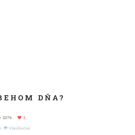
BEHOM DŇA?
2376
2
Všeobecné