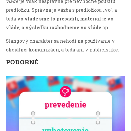
vláde“
je však nesprávne pre nevhodne použitú
predložku. Správna je väzba s predložkou „vo“, a
teda
vo vláde sme to presadili
,
materiál je vo
vláde
,
o výsledku rozhodneme vo vláde
ap.
Slangový charakter sa nehodí na používanie v
oficiálnej komunikácii, a teda ani v publicistike.
PODOBNÉ