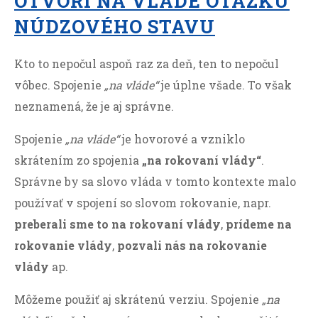
OTVORÍ NA VLÁDE OTÁZKU
NÚDZOVÉHO STAVU
Kto to nepočul aspoň raz za deň, ten to nepočul
vôbec. Spojenie
„na vláde“
je úplne všade. To však
neznamená, že je aj správne.
Spojenie
„na vláde“
je hovorové a vzniklo
skrátením zo spojenia
„na rokovaní vlády“
.
Správne by sa slovo vláda v tomto kontexte malo
používať v spojení so slovom rokovanie, napr.
preberali sme to na rokovaní vlády
,
prídeme na
rokovanie vlády
,
pozvali nás na rokovanie
vlády
ap.
Môžeme použiť aj skrátenú verziu. Spojenie
„na