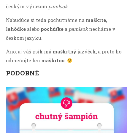
českým výrazom
pamlsok
.
Nabudúce si teda pochutnáme na
maškrte
,
lahôdke
alebo
pochúťke
a
pamlsok
necháme v
českom jazyku.
Áno, aj váš psík má
maškrtný
jazýček, a preto ho
odmeňujte len
maškrtou
.
PODOBNÉ