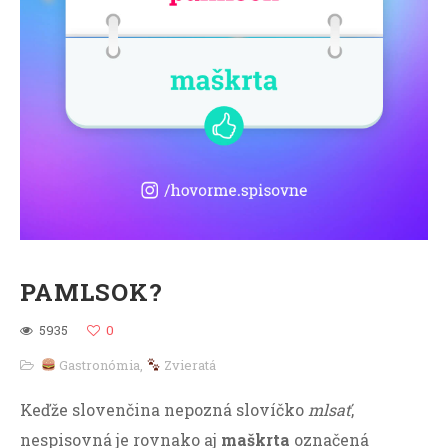
PAMLSOK?
5935
0
Gastronómia
,
Zvieratá
Keďže slovenčina nepozná slovíčko
mlsať
,
nespisovná je rovnako aj
maškrta
označená