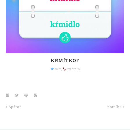
KRMÍTKO?
Veci
,
Zvieratá
Špára?
Kotník?