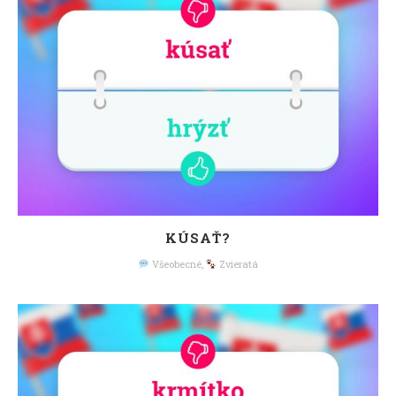
KÚSAŤ?
Všeobecné
,
Zvieratá