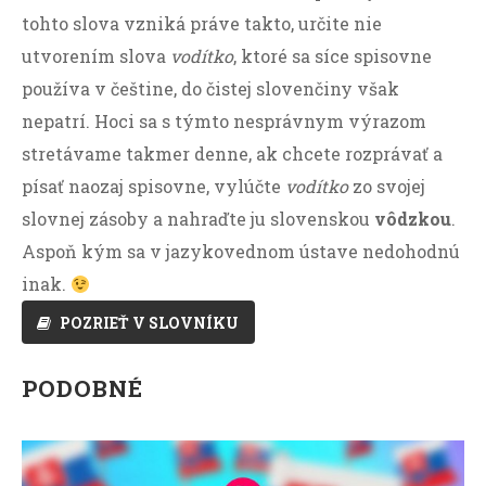
tohto slova vzniká práve takto, určite nie
utvorením slova
vodítko
, ktoré sa síce spisovne
používa v češtine, do čistej slovenčiny však
nepatrí. Hoci sa s týmto nesprávnym výrazom
stretávame takmer denne, ak chcete rozprávať a
písať naozaj spisovne, vylúčte
vodítko
zo svojej
slovnej zásoby a nahraďte ju slovenskou
vôdzkou
.
Aspoň kým sa v jazykovednom ústave nedohodnú
inak.
POZRIEŤ V SLOVNÍKU
PODOBNÉ