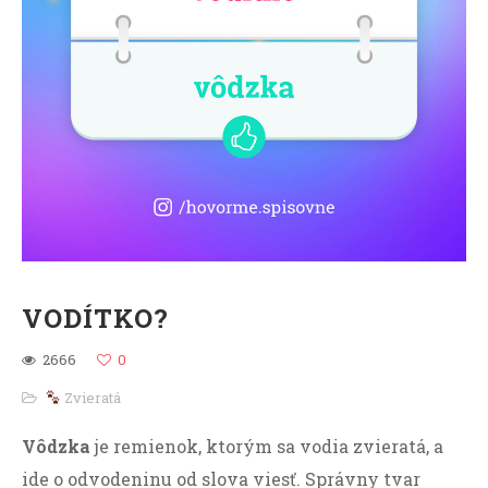
VODÍTKO?
2666
0
Zvieratá
Vôdzka
je remienok, ktorým sa vodia zvieratá, a
ide o odvodeninu od slova viesť. Správny tvar