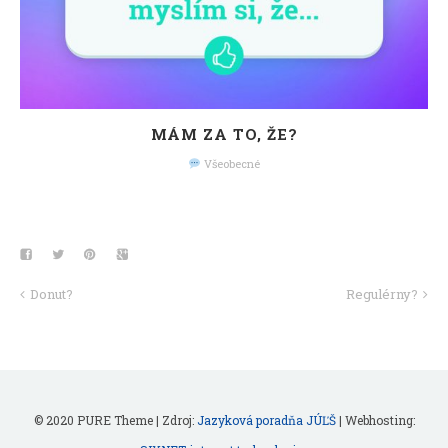
MÁM ZA TO, ŽE?
Všeobecné
Donut?
Regulérny?
© 2020 PURE Theme | Zdroj:
Jazyková poradňa JÚĽŠ
| Webhosting: