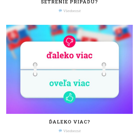
ŠETRENIE PRÍPADU?
Všeobecné
ĎALEKO VIAC?
Všeobecné