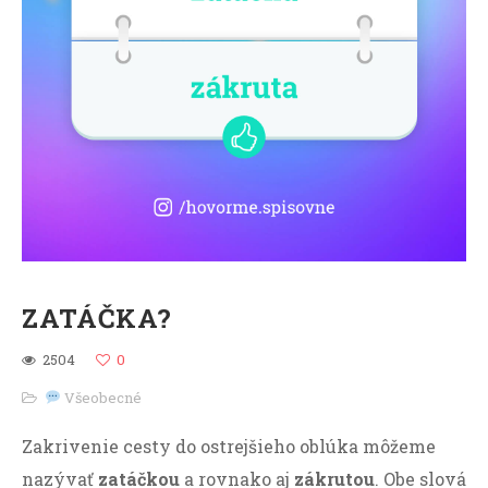
ZATÁČKA?
2504
0
Všeobecné
Zakrivenie cesty do ostrejšieho oblúka môžeme
nazývať
zatáčkou
a rovnako aj
zákrutou
. Obe slová