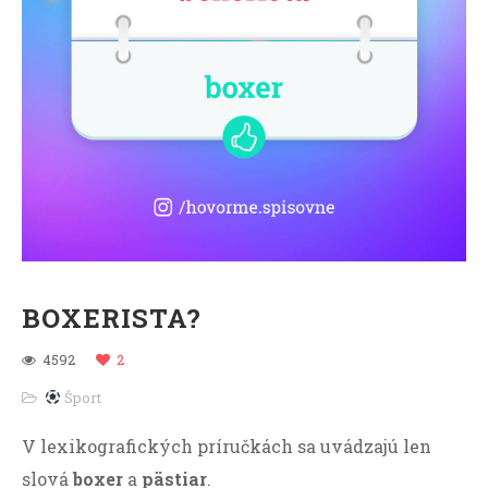
BOXERISTA?
4592
2
Šport
V lexikografických príručkách sa uvádzajú len
slová
boxer
a
pästiar
.