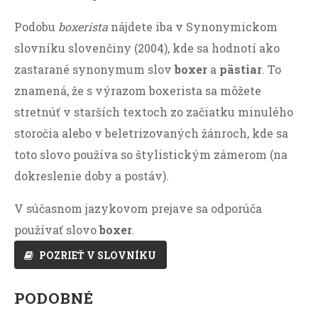
Podobu
boxerista
nájdete iba v Synonymickom
slovníku slovenčiny (2004), kde sa hodnotí ako
zastarané synonymum slov
boxer
a
pästiar
. To
znamená, že s výrazom boxerista sa môžete
stretnúť v starších textoch zo začiatku minulého
storočia alebo v beletrizovaných žánroch, kde sa
toto slovo používa so štylistickým zámerom (na
dokreslenie doby a postáv).
V súčasnom jazykovom prejave sa odporúča
používať slovo
boxer
.
POZRIEŤ V SLOVNÍKU
PODOBNÉ