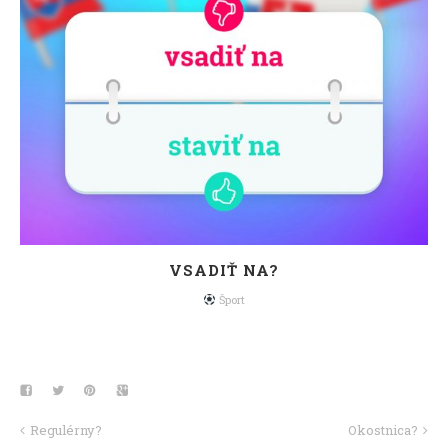
VSADIŤ NA?
Šport
Regulérny?
Okostnica?