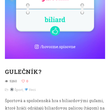
GULEČNÍK?
5260
0
Šport
,
Veci
Športová a spoločenská hra s biliardovými guľami,
ktoré hráči odrážajú biliardovou palicou (tágom) na