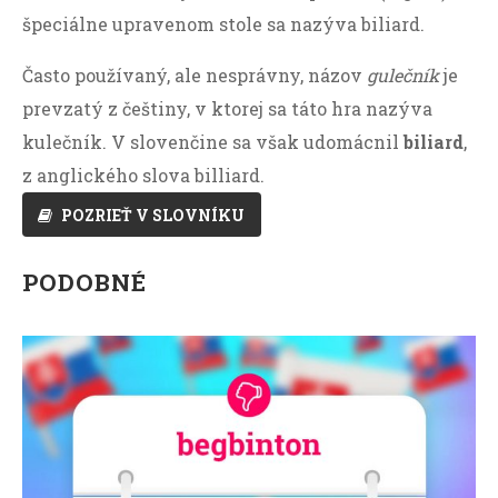
špeciálne upravenom stole sa nazýva biliard.
Často používaný, ale nesprávny, názov
gulečník
je
prevzatý z češtiny, v ktorej sa táto hra nazýva
kulečník. V slovenčine sa však udomácnil
biliard
,
z anglického slova billiard.
POZRIEŤ V SLOVNÍKU
PODOBNÉ