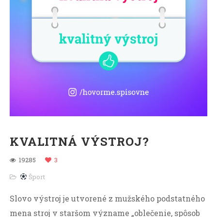
KVALITNÁ VÝSTROJ?
19285
3
Šport
Slovo výstroj je utvorené z mužského podstatného
mena stroj v staršom význame „oblečenie, spôsob