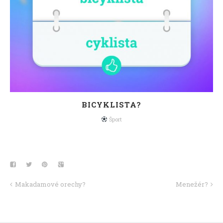
BICYKLISTA?
Šport
Makadamové orechy?
Menežér?