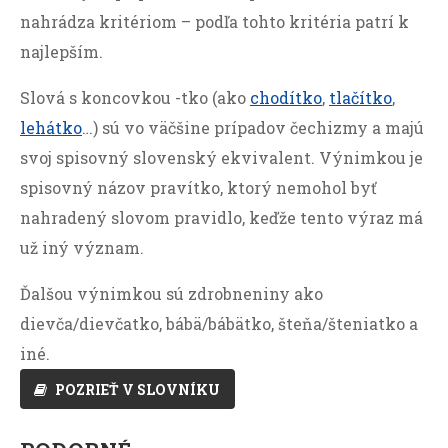
nahrádza kritériom – podľa tohto kritéria patrí k
najlepším.
Slová s koncovkou -tko (ako
chodítko
,
tlačítko
,
lehátko
…) sú vo väčšine prípadov čechizmy a majú
svoj spisovný slovenský ekvivalent. Výnimkou je
spisovný názov pravítko, ktorý nemohol byť
nahradený slovom pravidlo, keďže tento výraz má
už iný význam.
Ďalšou výnimkou sú zdrobneniny ako
dievča/dievčatko, bábä/bábätko, šteňa/šteniatko a
iné.
POZRIEŤ V SLOVNÍKU