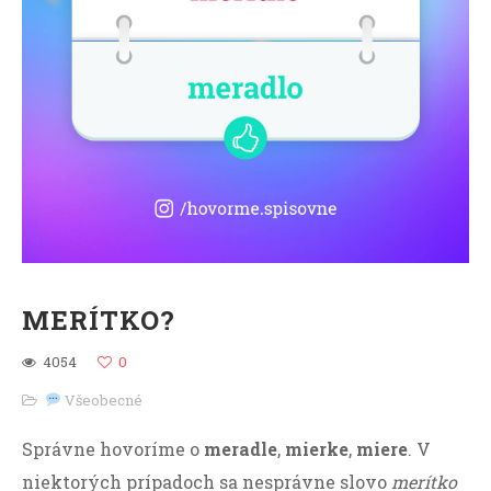
MERÍTKO?
4054
0
Všeobecné
Správne hovoríme o
meradle
,
mierke
,
miere
. V
niektorých prípadoch sa nesprávne slovo
merítko