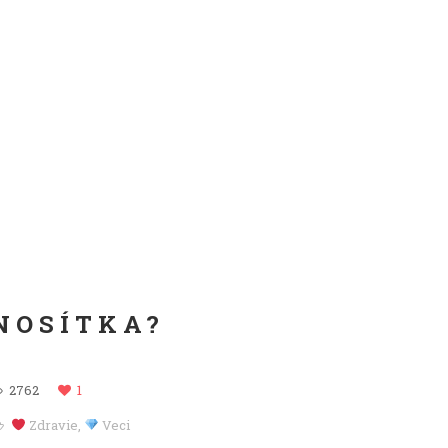
NOSÍTKA?
2762
1
Zdravie
,
Veci