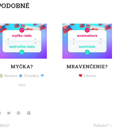
PODOBNÉ
MYČKA?
MRAVENČENIE?
Bývanie
,
Technika
,
Zdravie
Veci
Kôli?
Tohoto?