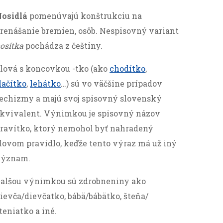
osidlá
pomenúvajú konštrukciu na
renášanie bremien, osôb. Nespisovný variant
osítka
pochádza z češtiny.
lová s koncovkou -tko (ako
chodítko
,
lačítko
,
lehátko
…) sú vo väčšine prípadov
echizmy a majú svoj spisovný slovenský
kvivalent. Výnimkou je spisovný názov
ravítko, ktorý nemohol byť nahradený
lovom pravidlo, keďže tento výraz má už iný
význam.
alšou výnimkou sú zdrobneniny ako
ievča/dievčatko, bábä/bábätko, šteňa/
teniatko a iné.