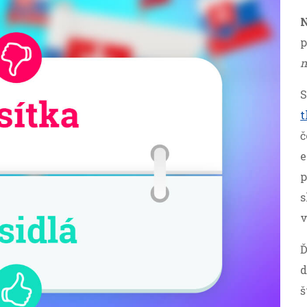
N
p
n
S
t
č
e
p
s
Ď
d
š