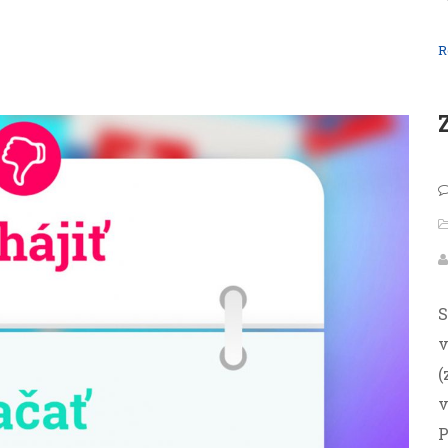
R
S
v
(
v
P