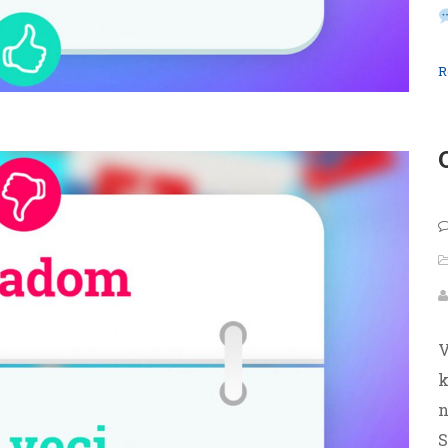
R
V
k
n
S