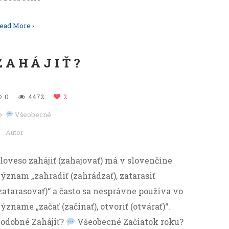
ead More ›
ZAHÁJIŤ?
0
4472
2
Všeobecné
Autor
loveso zahájiť (zahajovať) má v slovenčine
ýznam „zahradiť (zahrádzať), zatarasiť
zatarasovať)“ a často sa nesprávne používa vo
ýzname „začať (začínať), otvoriť (otvárať)“.
odobné Zahájiť?
Všeobecné Začiatok roku?