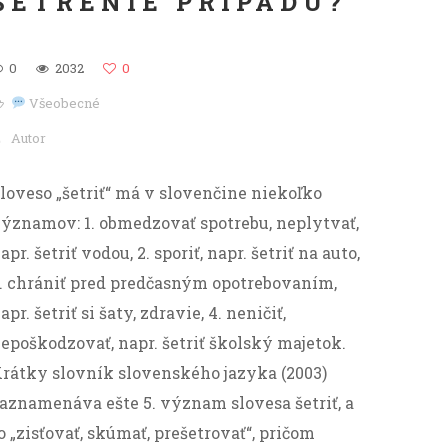
ŠETRENIE PRÍPADU?
0
2032
0
Všeobecné
Autor
loveso „šetriť“ má v slovenčine niekoľko
ýznamov: 1. obmedzovať spotrebu, neplytvať,
apr. šetriť vodou, 2. sporiť, napr. šetriť na auto,
. chrániť pred predčasným opotrebovaním,
apr. šetriť si šaty, zdravie, 4. neničiť,
epoškodzovať, napr. šetriť školský majetok.
rátky slovník slovenského jazyka (2003)
aznamenáva ešte 5. význam slovesa šetriť, a
o „zisťovať, skúmať, prešetrovať“, pričom