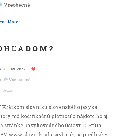
Všeobecné
ead More ›
OHĽADOM?
0
2852
1
Všeobecné
Autor
 Krátkom slovníku slovenského jazyka,
torý má kodifikačnú platnosť a nájdete ho aj
a stránke Jazykovedného ústavu Ľ. Štúra
AV www.slovnik.juls.savba.sk, sa predložky