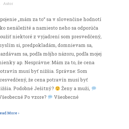
Autor
pojenie „mám za to“ sa v slovenčine hodnotí
ko nenáležité a namiesto neho sa odporúča
oužiť niektoré z vyjadrení som presvedčený,
yslím si, predpokladám, domnievam sa,
azdávam sa, podľa môjho názoru, podľa mojej
ienky ap. Nesprávne: Mám za to, že cena
otravín musí byť nižšia. Správne: Som
resvedčený, že cena potravín musí byť
ižšia. Podobné Ješitný?
Ženy a muži,
šeobecné Po vzore?
Všeobecné
ead More ›