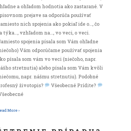
hľadne a ohľadom hodnotia ako zastarané. V
pisovnom prejave sa odporúča používať
amiesto nich spojenia ako pokiaľ ide o…, čo
a týka…, vzhľadom na…, vo veci, o veci.
amiesto spojenia písala som Vám ohľadne
niečoho) Vám odporúčame používať spojenia
ko písala som vám vo veci (niečoho, napr.
ášho stretnutia) alebo písala som Vám kvôli
niečomu, napr. nášmu stretnutiu). Podobné
rofesný životopis?
Všeobecné Prídite?
Všeobecné
ead More ›