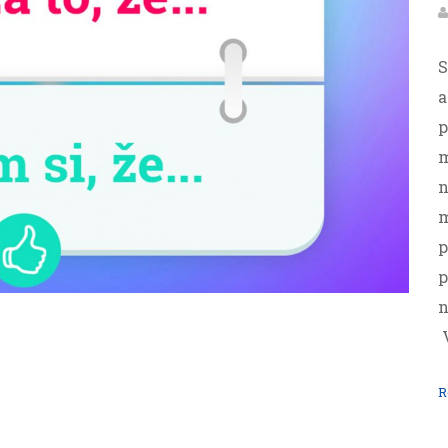
S
a
p
m
n
m
p
p
n
V
R