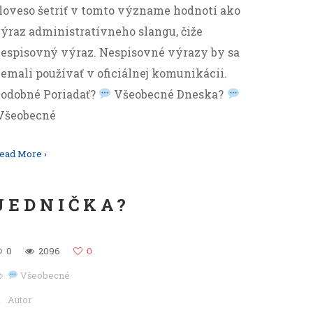
loveso šetriť v tomto význame hodnotí ako
ýraz administratívneho slangu, čiže
espisovný výraz. Nespisovné výrazy by sa
emali používať v oficiálnej komunikácii.
odobné Poriadať?
Všeobecné Dneska?
Všeobecné
ead More ›
JEDNIČKA?
0
2096
0
Všeobecné
Autor