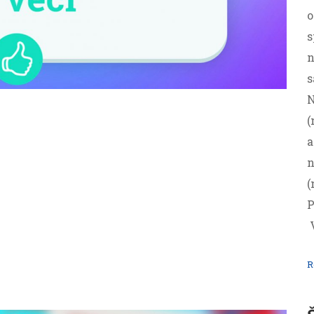
o
s
n
s
N
(
a
n
(
P
R