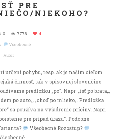
ÍSŤ PRE
NIEČO/NIEKOHO?
0
7778
4
Všeobecné
Autor
ri určení pohybu, resp. ak je naším cieľom
ejaká činnosť, tak v spisovnej slovenčine
oužívame predložku „po“. Napr. „ísť po brata„,
idem po auto„, „choď po mlieko„. Predložka
pre“ sa používa na vyjadrenie príčiny. Napr.
poistenie pre prípad úrazu“. Podobné
arianta?
Všeobecné Rozostup?
Všeobecné