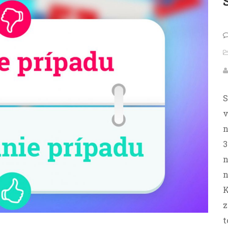
S
v
n
3
n
n
K
z
t