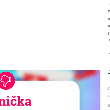
s
v
n
n
P
R