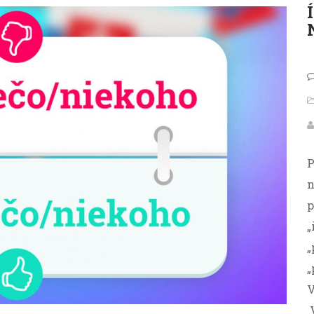
P
n
p
„
„
„
V